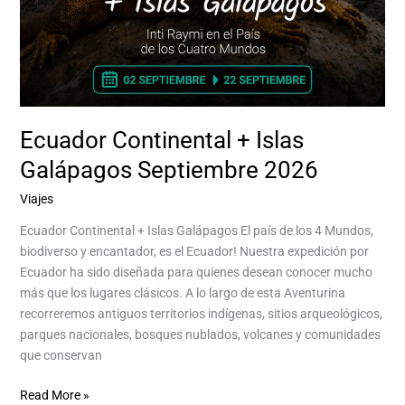
Ecuador Continental + Islas
Galápagos Septiembre 2026
Viajes
/
Aventurina Aventurina Experience
Ecuador Continental + Islas Galápagos El país de los 4 Mundos,
biodiverso y encantador, es el Ecuador! Nuestra expedición por
Ecuador ha sido diseñada para quienes desean conocer mucho
más que los lugares clásicos. A lo largo de esta Aventurina
recorreremos antiguos territorios indígenas, sitios arqueológicos,
parques nacionales, bosques nublados, volcanes y comunidades
que conservan
Read More »