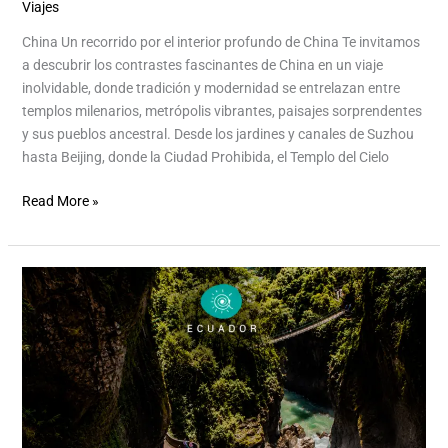
Viajes
/
Aventurina Aventurina Experience
China Un recorrido por el interior profundo de China Te invitamos
a descubrir los contrastes fascinantes de China en un viaje
inolvidable, donde tradición y modernidad se entrelazan entre
templos milenarios, metrópolis vibrantes, paisajes sorprendentes
y sus pueblos ancestral. Desde los jardines y canales de Suzhou
hasta Beijing, donde la Ciudad Prohibida, el Templo del Cielo
Read More »
Ecuador
Continental
–
Septiembre
2026