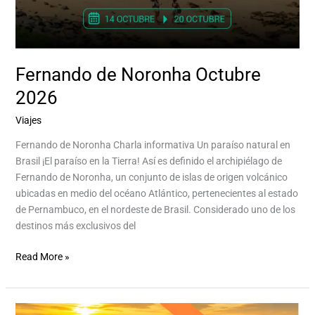
Fernando de Noronha Octubre
2026
Viajes
/
Aventurina Aventurina Experience
Fernando de Noronha Charla informativa Un paraíso natural en
Brasil ¡El paraíso en la Tierra! Así es definido el archipiélago de
Fernando de Noronha, un conjunto de islas de origen volcánico
ubicadas en medio del océano Atlántico, pertenecientes al estado
de Pernambuco, en el nordeste de Brasil. Considerado uno de los
destinos más exclusivos del
Read More »
China