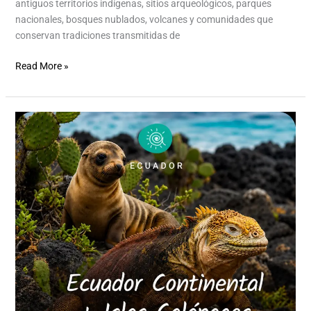
antiguos territorios indígenas, sitios arqueológicos, parques
nacionales, bosques nublados, volcanes y comunidades que
conservan tradiciones transmitidas de
Read More »
Ecuador
Continental
+
Islas
Galápagos
Septiembre
2026