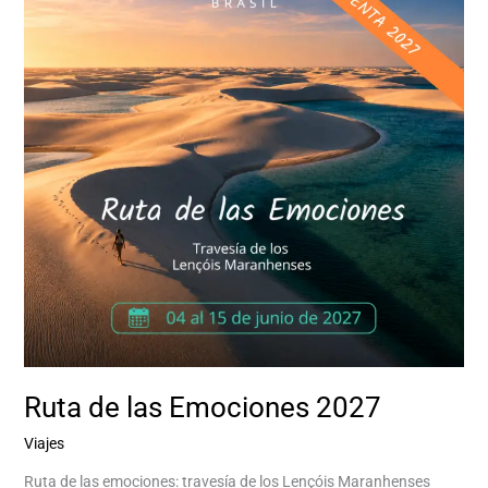
Emociones
2027
Ruta de las Emociones 2027
Viajes
/
Aventurina Aventurina Experience
Ruta de las emociones: travesía de los Lençóis Maranhenses