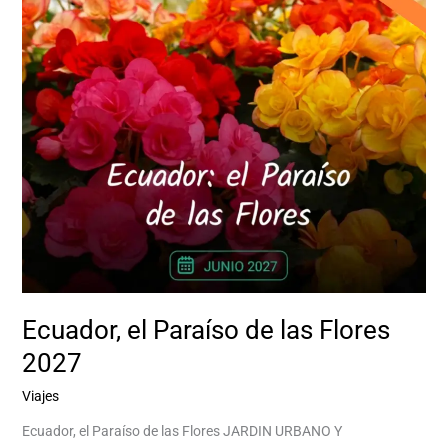
Flores
2027
Ecuador, el Paraíso de las Flores
2027
Viajes
/
Aventurina Aventurina Experience
Ecuador, el Paraíso de las Flores JARDIN URBANO Y