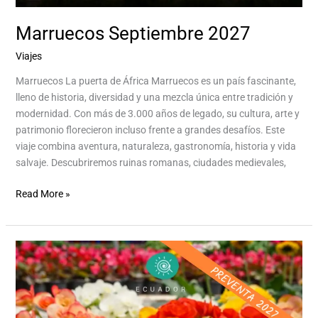
Marruecos Septiembre 2027
Viajes
/
Aventurina Aventurina Experience
Marruecos La puerta de África Marruecos es un país fascinante,
lleno de historia, diversidad y una mezcla única entre tradición y
modernidad. Con más de 3.000 años de legado, su cultura, arte y
patrimonio florecieron incluso frente a grandes desafíos. Este
viaje combina aventura, naturaleza, gastronomía, historia y vida
salvaje. Descubriremos ruinas romanas, ciudades medievales,
Read More »
Ecuador,
el
Paraíso
de
las