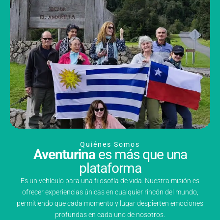
Quiénes Somos
Aventurina
es más que una
plataforma
Es un vehículo para una filosofía de vida. Nuestra misión es
ofrecer experiencias únicas en cualquier rincón del mundo,
permitiendo que cada momento y lugar despierten emociones
profundas en cada uno de nosotros.