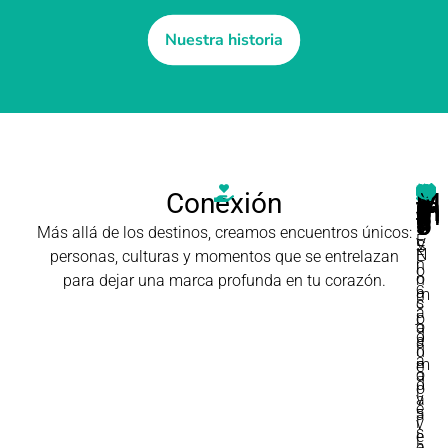
Nuestra historia
Conexión
Magia
Armonía
Alquimia
Renacimiento
Metamorfosis
Más allá de los destinos, creamos encuentros únicos:
E
V
S
N
E
personas, culturas y momentos que se entrelazan
n
i
o
o
n
para dejar una marca profunda en tu corazón.
c
a
m
s
c
a
j
o
o
a
d
a
s
l
d
a
m
e
o
a
d
o
l
v
a
e
s
a
i
v
s
e
l
a
e